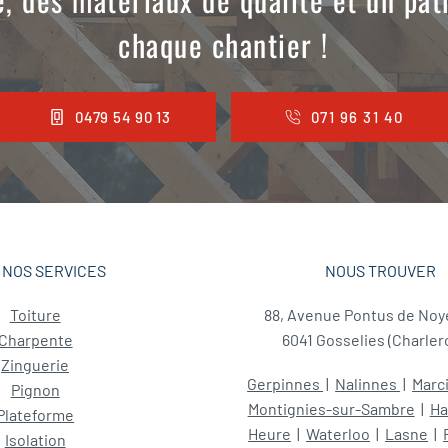
chaque chantier !
0479 54 90 13
071 96 31 40
NOS SERVICES
NOUS TROUVER
Toiture
88, Avenue Pontus de Noy
Charpente
6041 Gosselies (Charlero
Zinguerie
Gerpinnes
|
Nalinnes
|
Marci
Pignon
Montignies-sur-Sambre
|
Ha
Plateforme
Heure
|
Waterloo
|
Lasne
|
Isolation