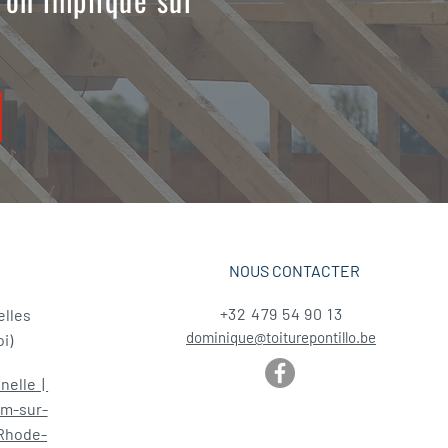
NOUS CONTACTER
+32 479 54 90 13
elles
dominique@toiturepontillo.be
i)
nelle |
m-sur-
Rhode-