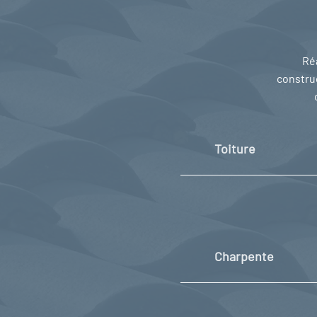
Réa
construc
Toiture
Charpente